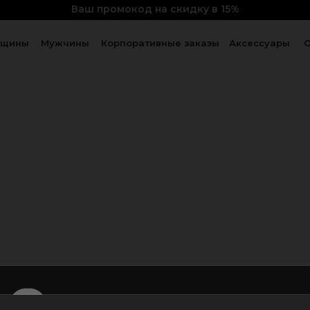
уйтесь
в личном кабинете и получите промокод на скидк
Ваш промокод на скидку в 15%
м врачам вдохновение для спасения жизней
WELCOME15
щины
Мужчины
Корпоративные заказы
Аксессуары
О