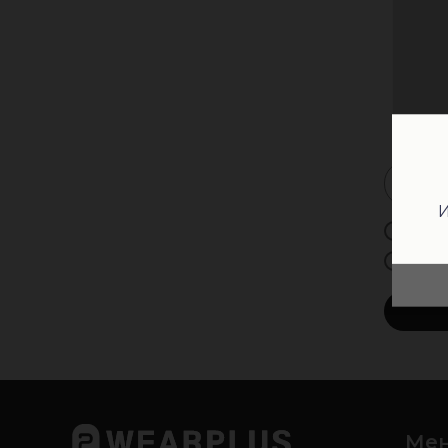
Подп
И
Мужчи
Женщ
Н
Ме