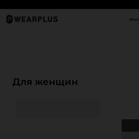
Авторизир
м вдохновение для спасения жизней
Дари
Жен
Для женщин